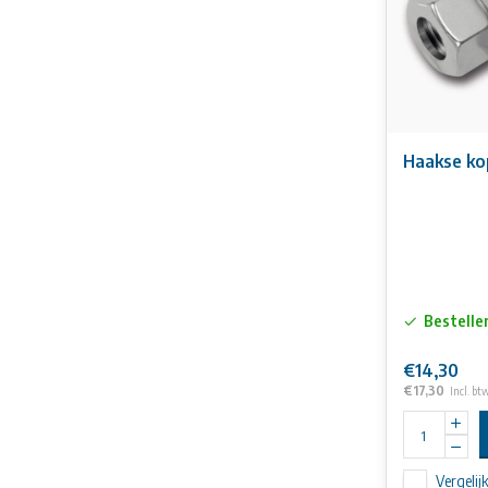
Haakse ko
Bestelle
€14,30
€17,30
Incl. bt
Vergelij