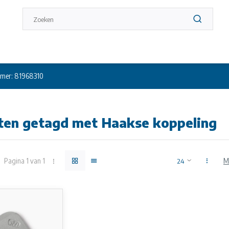
mer: 81968310
ten getagd met Haakse koppeling
Pagina 1 van 1
M