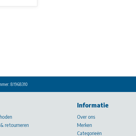
mmer: 81968310
Informatie
hoden
Over ons
& retourneren
Merken
Categorieën