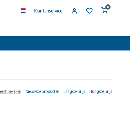
0
Klantenservice
eest bekeken
Nieuwste producten
Laagste prijs
Hoogste prijs