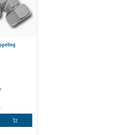
ppeling
n
w
k