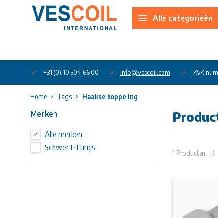
Alle categorieën
Over ons
+31 (0) 10 304 66 00
info@vescoil.com
KVK num
Home
Tags
Haakse koppeling
Merken
Produc
Alle merken
Schwer Fittings
1 Producten