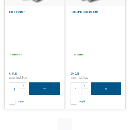
Kogelafsluiter
Hoge druk kogelafsluiter
Bestellen
Bestellen
€134,65
€140,55
Incl. btw
Incl. btw
€162,93
€170,07
Vergelijk
Vergelijk
1