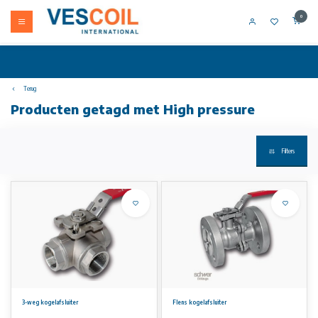
0
Terug
Producten getagd met High pressure
Filters
3-weg kogelafsluiter
Flens kogelafsluiter