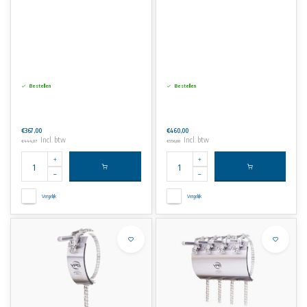
Bestellen
Bestellen
€367,00
€460,00
Incl. btw
Incl. btw
€444,07
€556,60
Vergelijk
Vergelijk