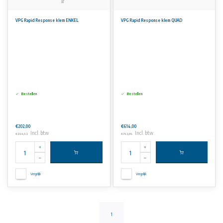
VPG Rapid Response klem ENKEL
VPG Rapid Response klem QUAD
Bestellen
Bestellen
€202,00
€614,00
Incl. btw
Incl. btw
€244,42
€742,94
Vergelijk
Vergelijk
1