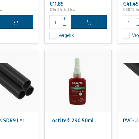
€11,85
€41,45
€14,34
€50,15
tw
Incl. btw
In
k
Vergelijk
Verg
js SDR9 L=1
Loctite® 290 50ml
PVC-U 