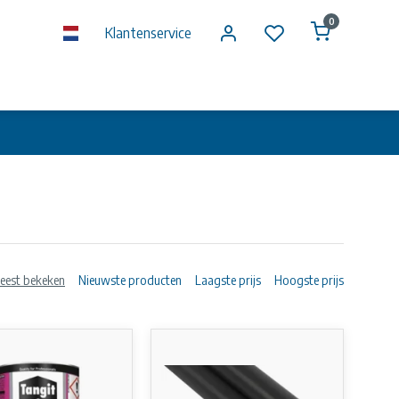
0
Klantenservice
eest bekeken
Nieuwste producten
Laagste prijs
Hoogste prijs