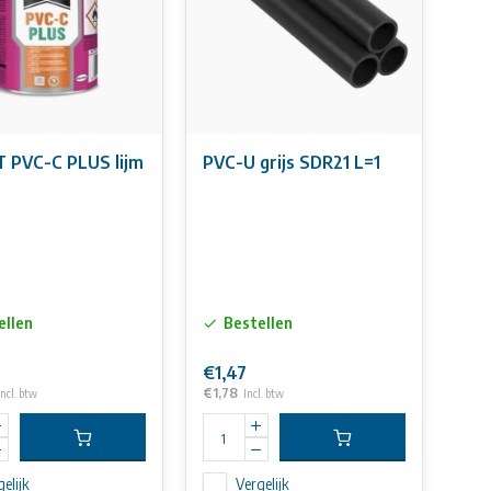
 PVC-C PLUS lijm
PVC-U grijs SDR21 L=1
ellen
Bestellen
€1,47
€1,78
Incl. btw
Incl. btw
elijk
Vergelijk