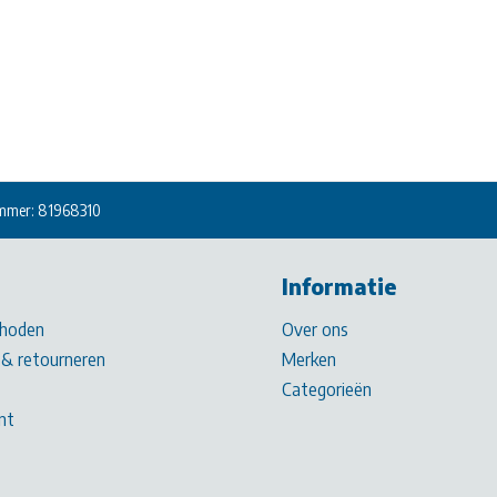
mmer: 81968310
Informatie
hoden
Over ons
& retourneren
Merken
Categorieën
nt