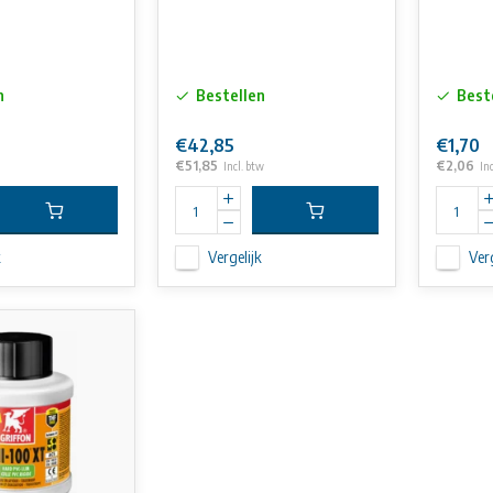
n
Bestellen
Best
€42,85
€1,70
€51,85
€2,06
Incl. btw
In
k
Vergelijk
Verg