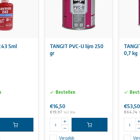
243 5ml
TANGIT PVC-U lijm 250
TANGIT
gr
0,7 kg
n
Bestellen
Best
€16,50
€53,50
€19,97
€64,74
w
Incl. btw
k
Vergelijk
Verg