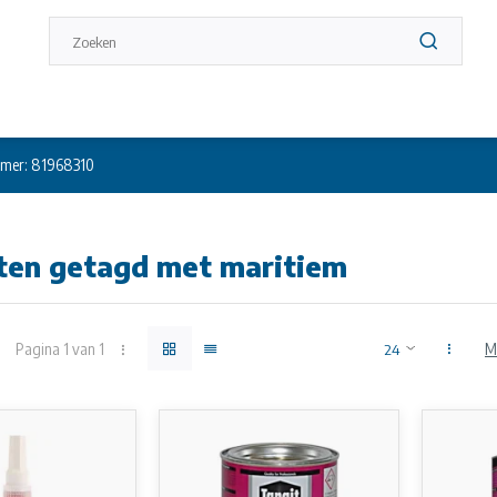
mer: 81968310
ten getagd met maritiem
Pagina 1 van 1
M