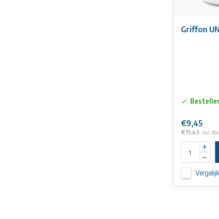
Griffon UN
Bestelle
€9,45
€11,43
Incl. bt
Vergelij