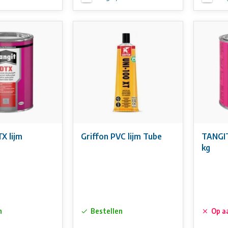
X lijm
Griffon PVC lijm Tube
TANGIT
kg
n
Bestellen
Op a