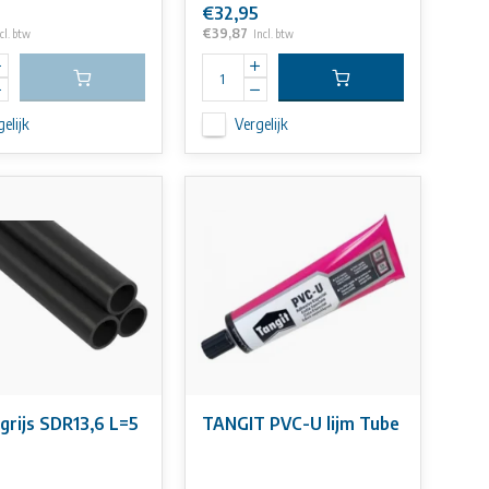
€32,95
€39,87
cl. btw
Incl. btw
elijk
Vergelijk
grijs SDR13,6 L=5
TANGIT PVC-U lijm Tube