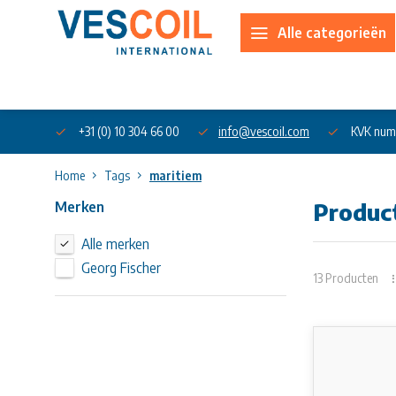
Alle categorieën
Over ons
+31 (0) 10 304 66 00
info@vescoil.com
KVK num
Home
Tags
maritiem
Merken
Produc
Alle merken
Georg Fischer
13 Producten