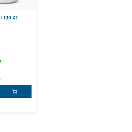
I-100 XT
n
w
k