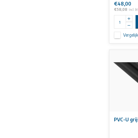
€48,00
€58,08
Incl. b
Vergelij
PVC-U gri