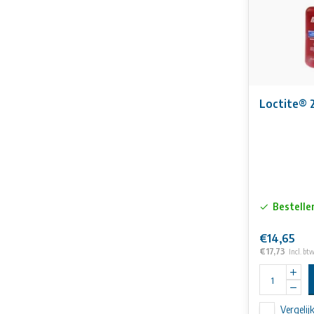
Loctite® 
Bestelle
€14,65
€17,73
Incl. bt
Vergelij