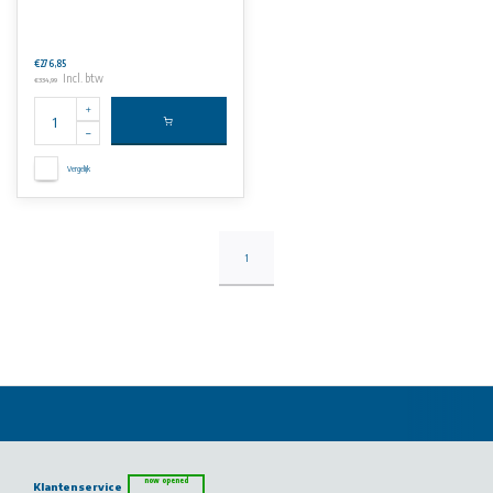
€276,85
Incl. btw
€334,99
Vergelijk
1
now opened
Klantenservice