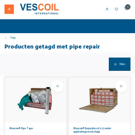
0
Terug
Producten getagd met pipe repair
Filters
Wencon® Pipe Tape
Wencon® Reparatieset 4 (zonder
applicatiegereedschap)