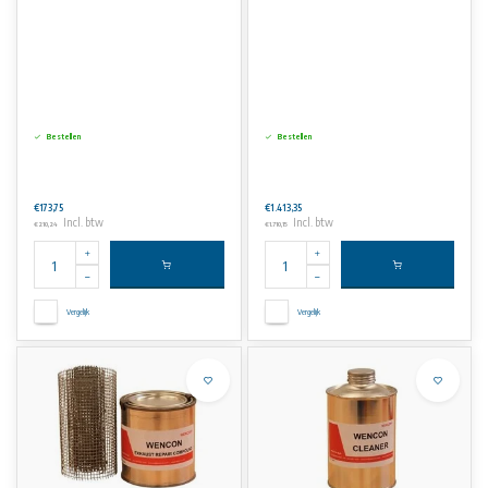
Bestellen
Bestellen
€173,75
€1.413,35
Incl. btw
Incl. btw
€210,24
€1.710,15
Vergelijk
Vergelijk