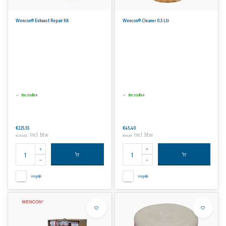
Wencon® Exhaust Repair Kit
Wencon® Cleaner 0,5 Ltr
Bestellen
Bestellen
€225,55
€45,40
Incl. btw
Incl. btw
€272,92
€54,93
Vergelijk
Vergelijk