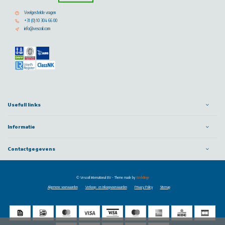
Veelgestelde vragen
+31 (0) 10 304 66 00
info@vescoil.com
Usefull links
Informatie
Contactgegevens
© Vescoil International BV
- Theme made by
Webdinge
Algemene voorwaarden
Verkoop- en inkoopvoorwaarden
Privacy Policy
Sitemap