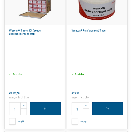
Wencon® Tanker Kit (zonder
Wencon® Reinforcement Tape
applicatiegereedschap)
Bestellen
Bestellen
€2.632,70
€29,95
Incl. btw
Incl. btw
€3.185,57
€36,24
Vergelijk
Vergelijk