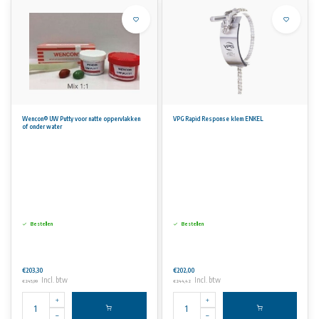
Wencon® UW Putty voor natte oppervlakken
VPG Rapid Response klem ENKEL
of onder water
Bestellen
Bestellen
€203,30
€202,00
Incl. btw
Incl. btw
€245,99
€244,42