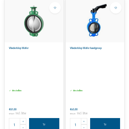
Vlinderklep Wafer
Vlinderklep Wafer handgreep
Bestellen
Bestellen
€61,00
€45,00
Incl. btw
Incl. btw
€73,81
€54,45