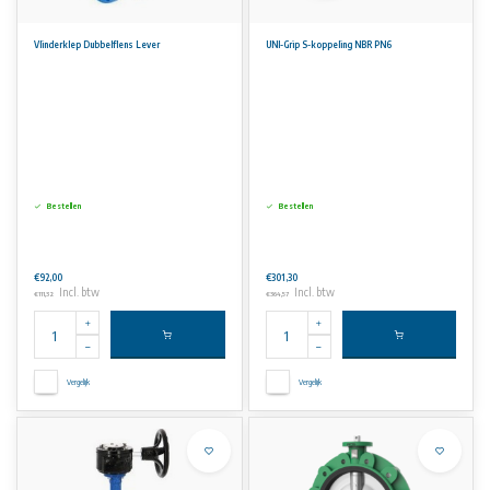
Vlinderklep Dubbelflens Lever
UNI-Grip S-koppeling NBR PN6
Bestellen
Bestellen
€92,00
€301,30
Incl. btw
Incl. btw
€111,32
€364,57
Vergelijk
Vergelijk