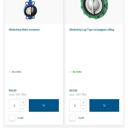
Vlinderklep Wafer wormwiel
Vlinderklep Lug Type vervangbare zitting
Bestellen
Bestellen
€65,00
€49,00
Incl. btw
Incl. btw
€78,65
€59,29
Vergelijk
Vergelijk