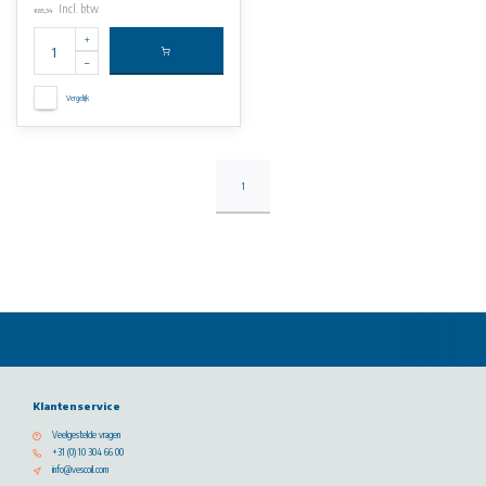
Incl. btw
€65,34
Vergelijk
1
Klantenservice
Veelgestelde vragen
+31 (0) 10 304 66 00
info@vescoil.com