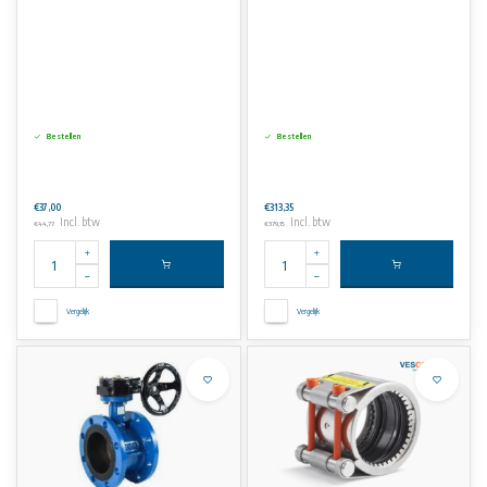
Bestellen
Bestellen
€37,00
€313,35
Incl. btw
Incl. btw
€44,77
€379,15
Vergelijk
Vergelijk