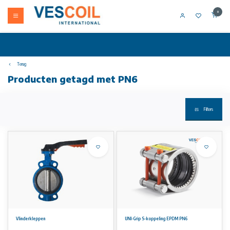
0
Terug
Producten getagd met PN6
Filters
Vlinderkleppen
UNI-Grip S-koppeling EPDM PN6