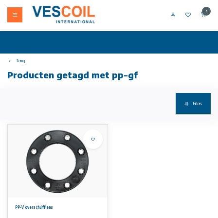
0
Terug
Producten getagd met pp-gf
Filters
PP-V overschuifflens