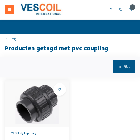
0
Terug
Producten getagd met pvc coupling
Filters
PVC-U 3-dlg koppeling