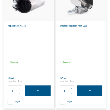
Reparatieklem L150
Snaplock Reparatie Klem L225
Bestellen
Bestellen
€28,40
€27,65
Incl. btw
Incl. btw
€34,36
€33,46
Vergelijk
Vergelijk