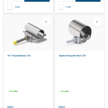
Vergelijk
Vergelijk
HS-C Reparatieklem L150
Snaplock Reparatie Klem L150
Bestellen
Bestellen
€38,55
€18,40