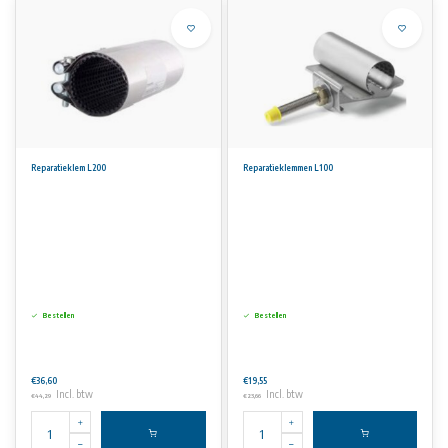
Reparatieklem L200
Reparatieklemmen L100
Bestellen
Bestellen
€36,60
€19,55
Incl. btw
Incl. btw
€44,29
€23,66