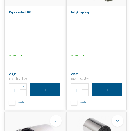
Reparatieklem L100
Multi/Clamp Snap
Bestellen
Bestellen
€18,30
€27,00
Incl. btw
Incl. btw
€22,14
€32,67
Vergelijk
Vergelijk