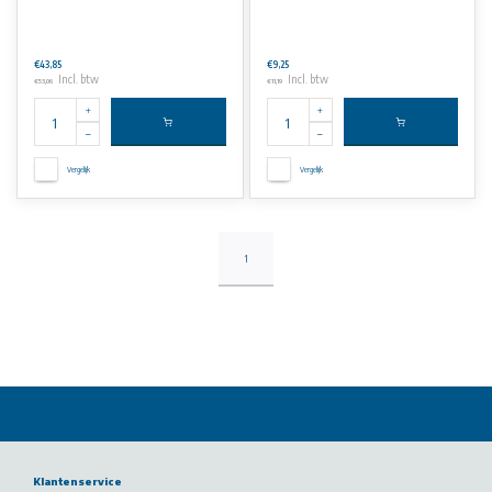
€43,85
€9,25
Incl. btw
Incl. btw
€53,06
€11,19
Vergelijk
Vergelijk
1
Klantenservice