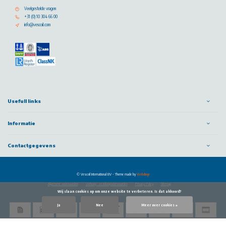
Veelgestelde vragen
+31 (0) 10 304 66 00
info@vescoil.com
Usefull links
Informatie
Contactgegevens
© Vescoil International BV
- Theme made by
Webdinge
Algemene voorwaarden
Verkoop- en inkoopvoorwaarden
Privacy Policy
Sitemap
            Wij slaan cookies op om onze website te verbeteren. Is dat akkoord?

Ja
Nee
Meer over cookies »