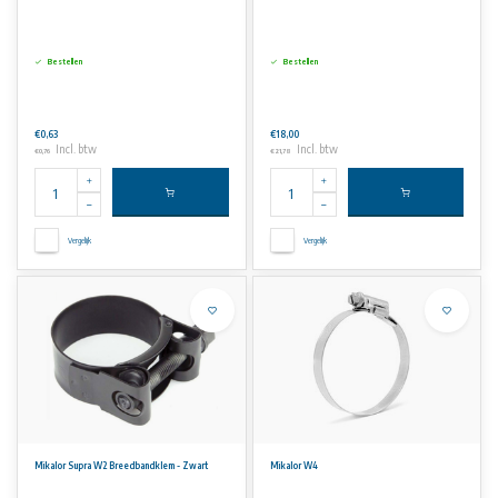
Bestellen
Bestellen
€0,63
€18,00
Incl. btw
Incl. btw
€0,76
€21,78
Vergelijk
Vergelijk
Mikalor Supra W2 Breedbandklem - Zwart
Mikalor W4