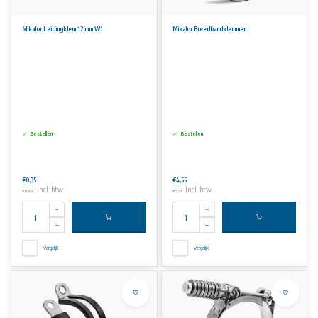
Mikalor Leidingklem 12 mm W1
Mikalor Breedbandklemmen
Bestellen
Bestellen
€0,35
€4,55
Incl. btw
Incl. btw
€0,42
€5,51
Vergelijk
Vergelijk