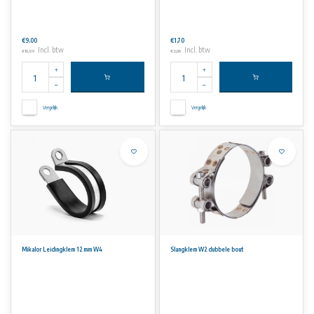
€9,00
€1,70
Incl. btw
Incl. btw
€10,89
€2,06
Vergelijk
Vergelijk
Mikalor Leidingklem 12 mm W4
Slangklem W2 dubbele bout