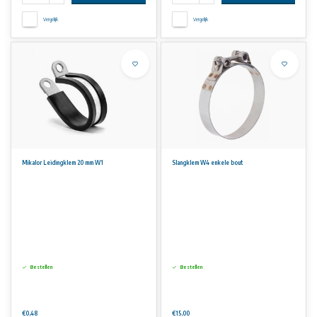
Vergelijk
Vergelijk
Mikalor Leidingklem 20 mm W1
Slangklem W4 enkele bout
Bestellen
Bestellen
€0,48
€15,00