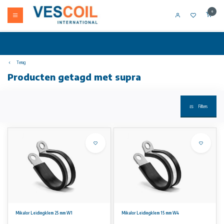
0
Terug
Producten getagd met supra
Filters
Mikalor Leidingklem 25 mm W1
Mikalor Leidingklem 15 mm W4