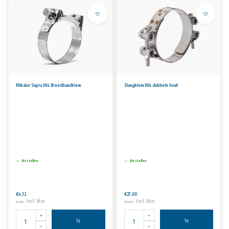
Mikalor Supra W4 Breedbandklem
Slangklem W4 dubbele bout
Bestellen
Bestellen
€4,12
€27,00
Incl. btw
Incl. btw
€4,99
€32,67