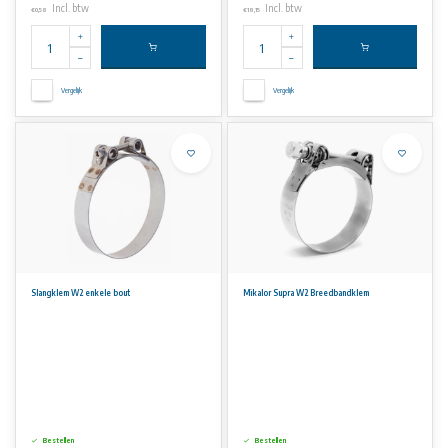
Incl. btw
Incl. btw
€0,58
€18,15
Vergelijk
Vergelijk
Slangklem W2 enkele bout
Mikalor Supra W2 Breedbandklem
Bestellen
Bestellen