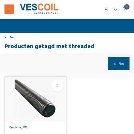
0
Terug
Producten getagd met threaded
Filters
Draadstang RVS