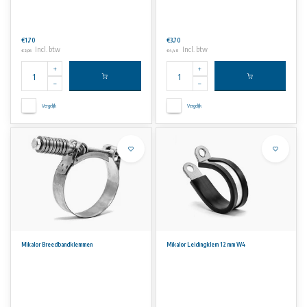
€1,70
€3,70
Incl. btw
Incl. btw
€2,06
€4,48
Vergelijk
Vergelijk
Mikalor Breedbandklemmen
Mikalor Leidingklem 12 mm W4