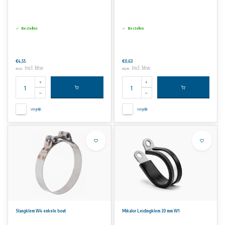
Bestellen
Bestellen
€4,55
€0,63
Incl. btw
Incl. btw
€5,51
€0,76
Vergelijk
Vergelijk
Slangklem W4 enkele bout
Mikalor Leidingklem 20 mm W1