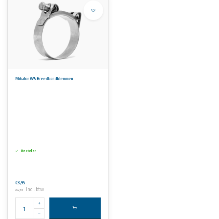
Mikalor W5 Breedbandklemmen
Bestellen
€3,95
Incl. btw
€4,78