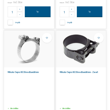
Incl. btw
Incl. btw
€32,67
€10,89
Vergelijk
Vergelijk
Mikalor Supra W2 Breedbandklem
Mikalor Supra W2 Breedbandklem - Zwart
Bestellen
Bestellen