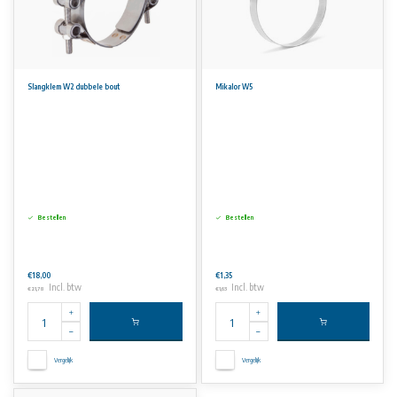
Slangklem W2 dubbele bout
Mikalor W5
Bestellen
Bestellen
€18,00
€1,35
Incl. btw
Incl. btw
€21,78
€1,63
Vergelijk
Vergelijk