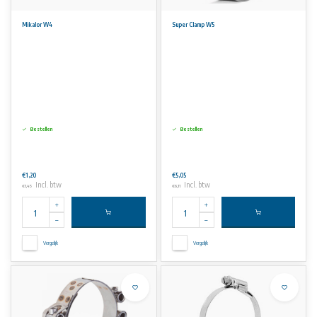
Mikalor W4
Super Clamp W5
Bestellen
Bestellen
€1,20
€5,05
Incl. btw
Incl. btw
€1,45
€6,11
Vergelijk
Vergelijk