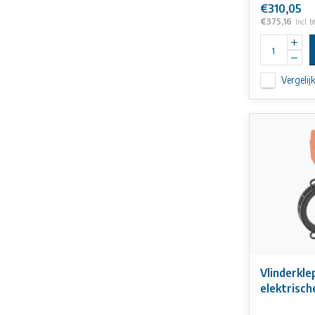
€310,05
€375,16
Incl. 
Vergelij
Vlinderkl
elektrisch
24V