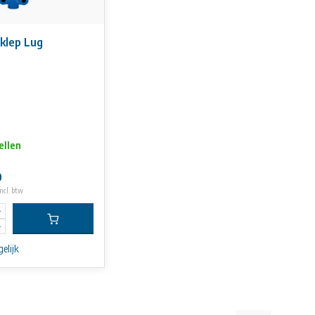
rklep Lug
ellen
0
ncl. btw
elijk