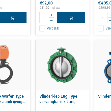
€92,00
€495,
€111,32
€598,95
btw
Incl. btw
k
Vergelijk
Verg
ep Wafer Type
Vlinderklep Lug Type
Vlinde
e aandrijving
vervangbare zitting