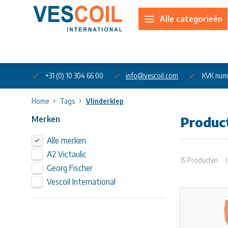
Alle categorieën
Over ons
+31 (0) 10 304 66 00
info@vescoil.com
KVK num
Home
Tags
Vlinderklep
Merken
Produc
Alle merken
A2 Victaulic
15 Producten
Georg Fischer
Vescoil International