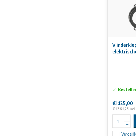
Vlinderkl
elektrisch
230V
Bestelle
€1.125,00
€1.361,25
Incl
Vergelij