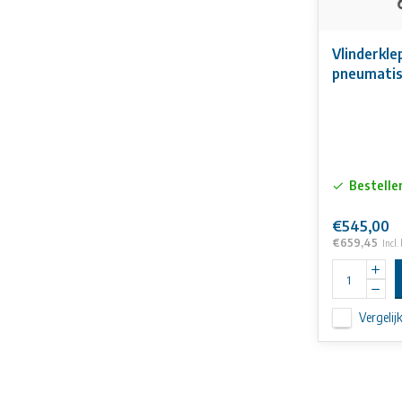
Vlinderkl
pneumati
aandrijvin
Bestelle
€545,00
€659,45
Incl.
Vergelij