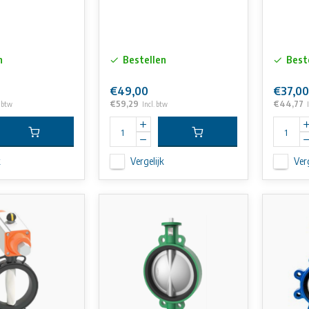
n
Bestellen
Best
€49,00
€37,00
€59,29
€44,77
. btw
Incl. btw
k
Vergelijk
Verg