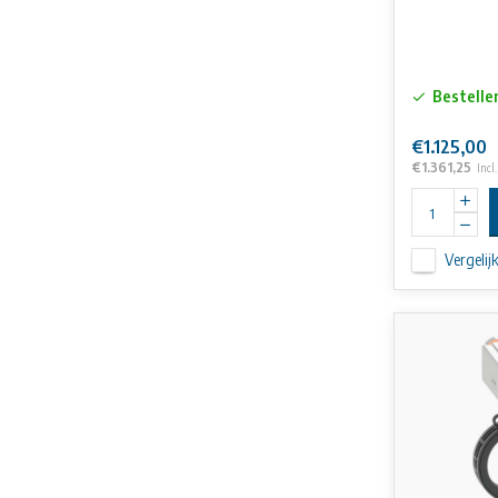
Bestelle
€1.125,00
€1.361,25
Incl
Vergelij