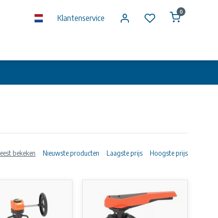
0
Klantenservice
eest bekeken
Nieuwste producten
Laagste prijs
Hoogste prijs