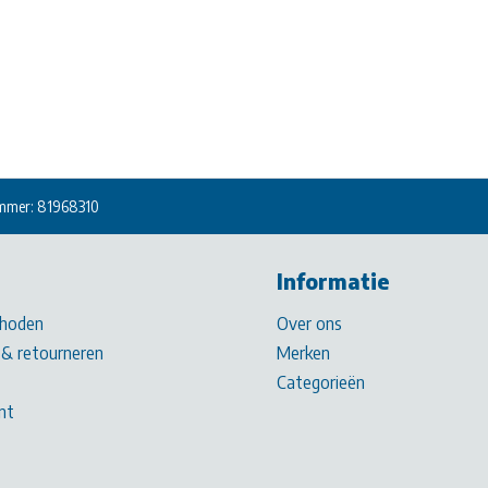
mmer: 81968310
Informatie
hoden
Over ons
& retourneren
Merken
Categorieën
nt