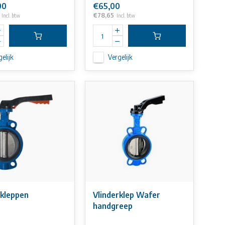
00
€65,00
€78,65
Incl. btw
Incl. btw
elijk
Vergelijk
rkleppen
Vlinderklep Wafer
handgreep