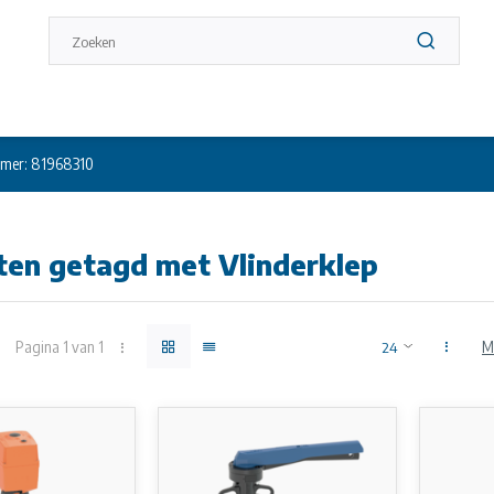
mer: 81968310
ten getagd met Vlinderklep
Pagina 1 van 1
M