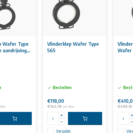
ep Wafer Type
Vlinderklep Wafer Type
Vlinde
e aandrijving
565
Wafer
n
Bestellen
Best
€118,00
€410,
€142,78
€496,10
. btw
Incl. btw
k
Vergelijk
Verg