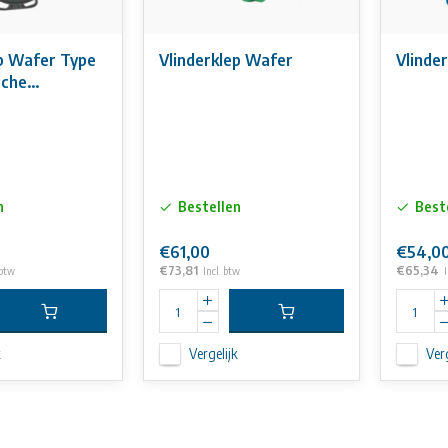
ep Wafer Type
Vlinderklep Wafer
Vlinde
sche
g (FO)
n
Bestellen
Best
€61,00
€54,0
€73,81
€65,34
 btw
Incl. btw
I
k
Vergelijk
Verg