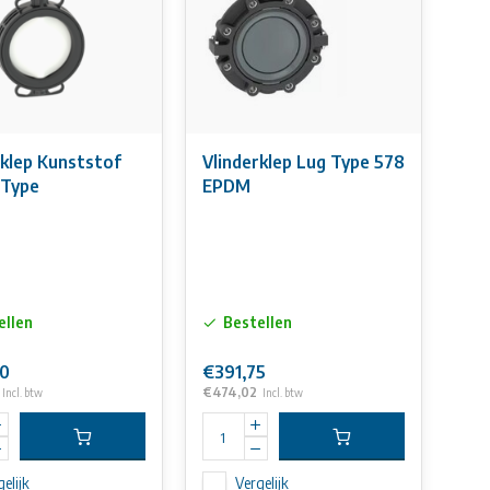
rklep Kunststof
Vlinderklep Lug Type 578
 Type
EPDM
ellen
Bestellen
00
€391,75
€474,02
Incl. btw
Incl. btw
elijk
Vergelijk