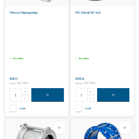
Fittosize Pijpkoppeling
PVC-U Bocht 90° kort
Bestellen
Bestellen
€68,75
€303,54
Incl. btw
Incl. btw
€83,19
€367,28
Vergelijk
Vergelijk