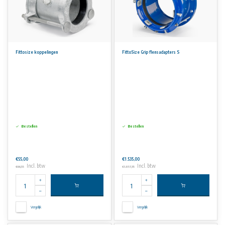
Fittosize koppelingen
FittoSize Grip flensadapters S
Bestellen
Bestellen
€55,00
€1.535,00
Incl. btw
Incl. btw
€66,55
€1.857,35
Vergelijk
Vergelijk