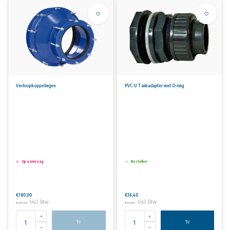
Verloopkoppelingen
PVC-U Tankadapter met O-ring
Op aanvraag
Bestellen
€180,00
€36,40
Incl. btw
Incl. btw
€217,80
€44,04