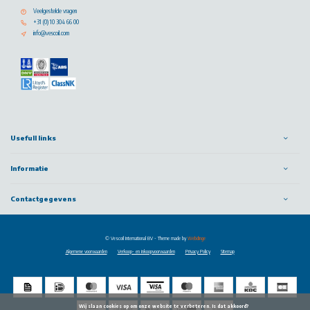
Veelgestelde vragen
+31 (0) 10 304 66 00
info@vescoil.com
Usefull links
Informatie
Contactgegevens
© Vescoil International BV
- Theme made by
Webdinge
Algemene voorwaarden
Verkoop- en inkoopvoorwaarden
Privacy Policy
Sitemap
            Wij slaan cookies op om onze website te verbeteren. Is dat akkoord?
