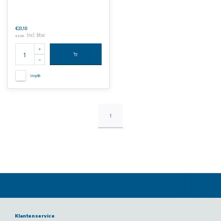
€23,10
Incl. btw
€27,95
Vergelijk
1
Klantenservice