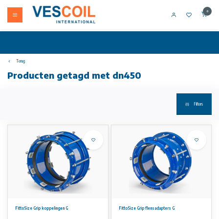
0
Terug
Producten getagd met dn450
Filters
FittoSize Grip koppelingen G
FittoSize Grip flensadapters G