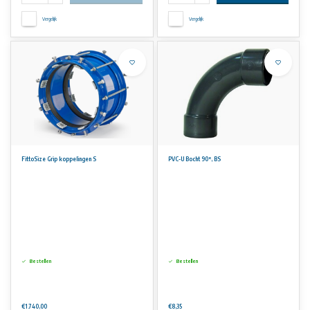
Vergelijk
Vergelijk
FittoSize Grip koppelingen S
PVC-U Bocht 90°, BS
Bestellen
Bestellen
€1.740,00
€8,35