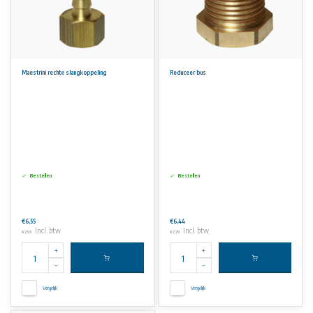
Maestrini rechte slangkoppeling
Reduceer bus
Bestellen
Bestellen
€6,55
€6,44
Incl. btw
Incl. btw
€7,93
€7,79
Vergelijk
Vergelijk