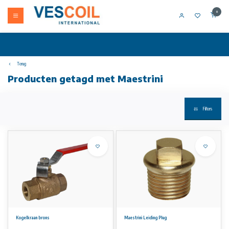
0
Terug
Producten getagd met Maestrini
Filters
Kogelkraan brons
Maestrini Leiding Plug