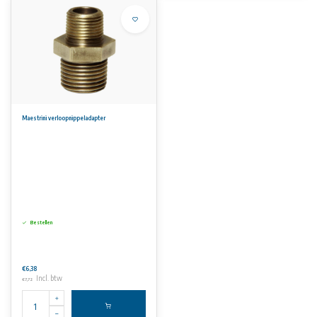
Maestrini verloopnippeladapter
Bestellen
€6,38
Incl. btw
€7,72