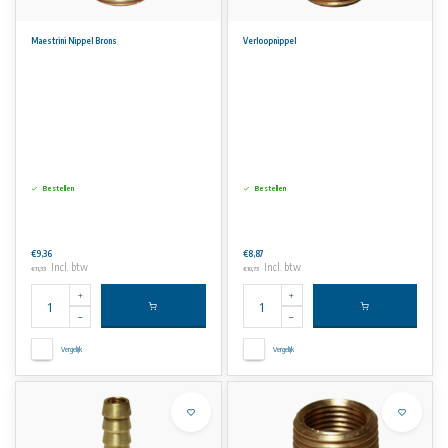
Maestrini Nippel Brons
Verloopnippel
Bestellen
Bestellen
€9,36
€8,87
Incl. btw
Incl. btw
€11,33
€10,73
Vergelijk
Vergelijk