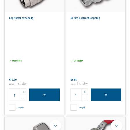
Kogelkraan tweedelig
Rechte inschroefkoppeling
Bestellen
Bestellen
€14,40
€6,85
Incl. btw
Incl. btw
€17,42
€8,29
Vergelijk
Vergelijk