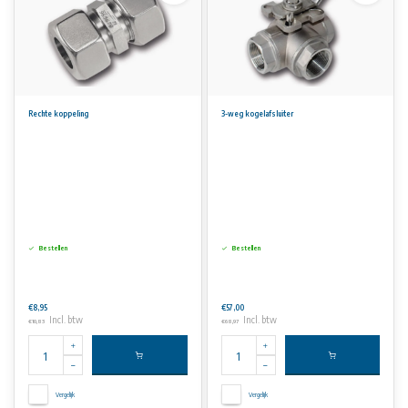
Rechte koppeling
3-weg kogelafsluiter
Bestellen
Bestellen
€8,95
€57,00
Incl. btw
Incl. btw
€10,83
€68,97
Vergelijk
Vergelijk