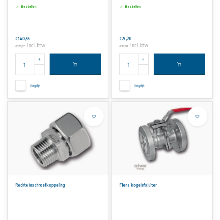
Bestellen
Bestellen
€140,55
€27,20
Incl. btw
Incl. btw
€170,07
€32,91
Vergelijk
Vergelijk
Rechte inschroefkoppeling
Flens kogelafsluiter