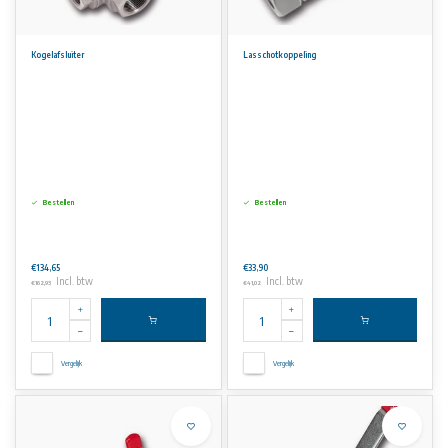
Kogelafsluiter
Lasschotkoppeling
Bestellen
Bestellen
€134,65
€33,90
Incl. btw
Incl. btw
€162,93
€41,02
Vergelijk
Vergelijk