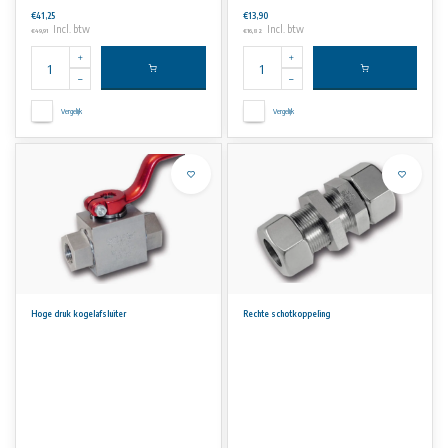
€41,25
€13,90
Incl. btw
Incl. btw
€49,91
€16,82
Vergelijk
Vergelijk
Hoge druk kogelafsluiter
Rechte schotkoppeling