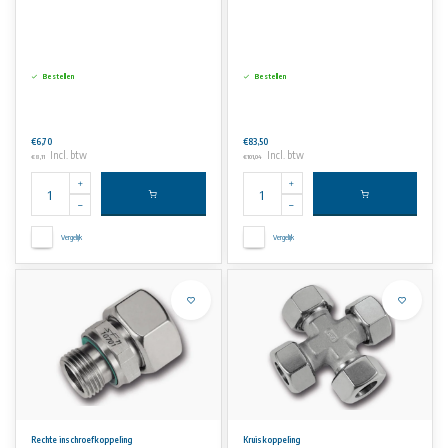
Bestellen
Bestellen
€6,70
€83,50
Incl. btw
Incl. btw
€8,11
€101,04
Vergelijk
Vergelijk
Rechte inschroefkoppeling
Kruiskoppeling