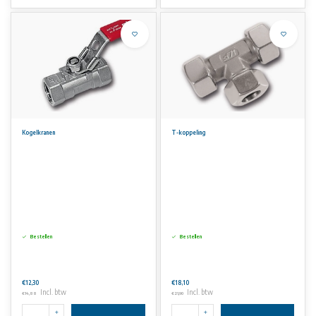
Kogelkranen
T-koppeling
Bestellen
Bestellen
€12,30
€18,10
Incl. btw
Incl. btw
€14,88
€21,90