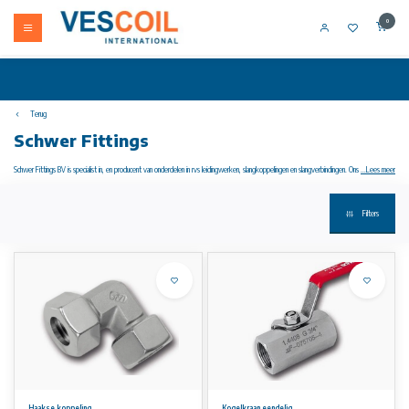
0
Terug
Schwer Fittings
Schwer Fittings BV is specialist in, en producent van onderdelen in rvs leidingwerken, slangkoppelingen en slangverbindingen. Ons brede
...Lees meer
produktaanbod omvat RVS hydrauliek koppelingen, draadfittingen, kogelafsluiters, ventielen en hoge druk SAE flenzen maar ook de
(naadloze) buis en buisklemmen (DIN3017) vanzelfsprekend. Maar ook melkkoppelingen en tri clamp koppelingen voor levensmiddelen
toepassingen behoren tot ons portofolio net als snijringkoppelingen volgens EN ISO 8434 (DIN2353) en rvs maleabel fitwerk.
Filters
Haakse koppeling
Kogelkraan eendelig