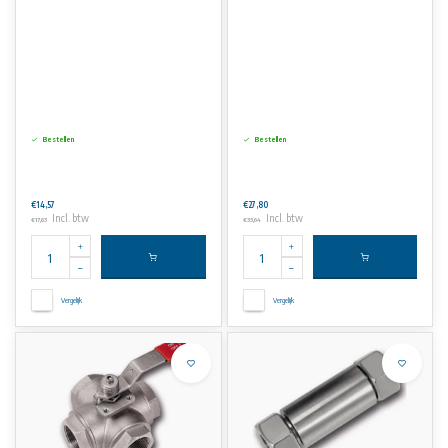
Bestellen
Bestellen
€14,57
€27,80
Incl. btw
Incl. btw
€17,63
€33,64
Vergelijk
Vergelijk