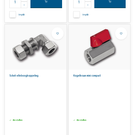
Vergelijk
Vergelijk
Schot-elleboogkoppeling
Kogelkraan mini compact
Bestellen
Bestellen